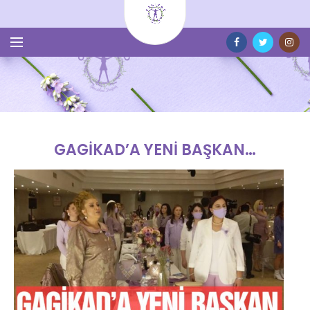
GAGİKAD’A YENİ BAŞKAN…