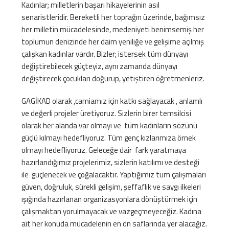
Kadınlar; milletlerin başarı hikayelerinin asıl
senaristleridir. Bereketli her toprağın üzerinde, bağımsız
her milletin mücadelesinde, medeniyeti benimsemiş her
toplumun denizinde her daim yeniliğe ve gelişime açılmış
çalışkan kadınlar vardır. Bizler; istersek tüm dünyayı
değiştirebilecek güçteyiz, aynı zamanda dünyayı
değiştirecek çocukları doğurup, yetiştiren öğretmenleriz.
GAGİKAD olarak ,camiamız için katkı sağlayacak , anlamlı
ve değerli projeler üretiyoruz. Sizlerin birer temsilcisi
olarak her alanda var olmayı ve tüm kadınların sözünü
güçlü kılmayı hedefliyoruz. Tüm genç kızlarımıza örnek
olmayı hedefliyoruz. Geleceğe dair fark yaratmaya
hazırlandığımız projelerimiz, sizlerin katılımı ve desteği
ile güçlenecek ve çoğalacaktır. Yaptığımız tüm çalışmaları
güven, doğruluk, sürekli gelişim, şeffaflık ve saygı ilkeleri
ışığında hazırlanan organizasyonlara dönüştürmek için
çalışmaktan yorulmayacak ve vazgeçmeyeceğiz. Kadına
ait her konuda mücadelenin en ön saflarında yer alacağız.