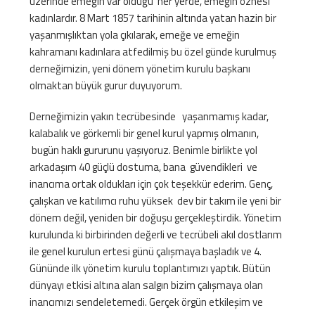
üzerinde emeğin var olduğu her yerde, emeğin öznesi
kadınlardır. 8 Mart 1857 tarihinin altında yatan hazin bir
yaşanmışlıktan yola çıkılarak, emeğe ve emeğin
kahramanı kadınlara atfedilmiş bu özel günde kurulmuş
derneğimizin, yeni dönem yönetim kurulu başkanı
olmaktan büyük gurur duyuyorum.
Derneğimizin yakın tecrübesinde yaşanmamış kadar,
kalabalık ve görkemli bir genel kurul yapmış olmanın,
bugün haklı gururunu yaşıyoruz. Benimle birlikte yol
arkadaşım 40 güçlü dostuma, bana güvendikleri ve
inancıma ortak oldukları için çok teşekkür ederim. Genç,
çalışkan ve katılımcı ruhu yüksek dev bir takım ile yeni bir
dönem değil, yeniden bir doğuşu gerçekleştirdik. Yönetim
kurulunda ki birbirinden değerli ve tecrübeli akıl dostlarım
ile genel kurulun ertesi günü çalışmaya başladık ve 4.
Gününde ilk yönetim kurulu toplantımızı yaptık. Bütün
dünyayı etkisi altına alan salgın bizim çalışmaya olan
inancımızı sendeletemedi. Gerçek örgün etkileşim ve