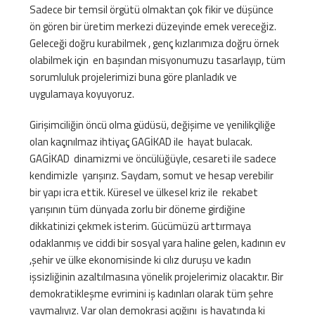
Sadece bir temsil örgütü olmaktan çok fikir ve düşünce
ön gören bir üretim merkezi düzeyinde emek vereceğiz.
Geleceği doğru kurabilmek , genç kızlarımıza doğru örnek
olabilmek için en başından misyonumuzu tasarlayıp, tüm
sorumluluk projelerimizi buna göre planladık ve
uygulamaya koyuyoruz.
Girişimciliğin öncü olma güdüsü, değişime ve yenilikçiliğe
olan kaçınılmaz ihtiyaç GAGİKAD ile hayat bulacak.
GAGİKAD dinamizmi ve öncülüğüyle, cesareti ile sadece
kendimizle yarışırız. Saydam, somut ve hesap verebilir
bir yapı icra ettik. Küresel ve ülkesel kriz ile rekabet
yarışının tüm dünyada zorlu bir döneme girdiğine
dikkatinizi çekmek isterim. Gücümüzü arttırmaya
odaklanmış ve ciddi bir sosyal yara haline gelen, kadının ev
,şehir ve ülke ekonomisinde ki cılız duruşu ve kadın
işsizliğinin azaltılmasına yönelik projelerimiz olacaktır. Bir
demokratikleşme evrimini iş kadınları olarak tüm şehre
yaymalıyız. Var olan demokrasi açığını iş hayatında ki