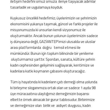
iletişim hedefini omuz omuza ileriye taşıyacak adımlar
tasarladık ve uygulamaya koyduk.
Kuşkusuz öncelikli hedefimiz; üyelerimizin ve şehrimizin
ekonomisini yukarıya taşımak, güncel ve farklı projeler ile
misyonumuzda ki unsurları kendi vizyonumuz ile
oluşturmaktır. Ancak bunun yolunun üyelerimizin sadece
iş dünyasına değil, GAZİANTEP’imizi ulusalda ve uluslar
arası platformlarda doğru temsil etmesi ile
mümkündür. Bunun için toplum bilincinde bir yenileme
oluşturmamız şarttır. Spordan, sanata, kültüre şehrin
kadın cephesinden gelişimini sağlayarak, kentimize ve
kadınlara katkı koymanın çabasını oluşturacağız.
Tüm iş hayatında ki kadınların çatı derneği olma yolunda
ki birleşme sloganımıza ortak olan ve sadece 1 ayda 98
üye müracaatına ulaştığımız derneğimizin başarısı
elbette örnek alınacak bir gurur tablosudur. Birbirimize
ve derneğimize olan birlik ve aidiyet duygusu, kadın