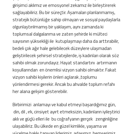
girişimci aklımız ve emosyonel zekamız ile birleştirerek
sağlayabiliriz. Bu bir süreçtir. Aşamaları planlanmamış,
stratejik bütünlüğe sahip olmayan ve sosyal paydaşlarla
olgunlaştırılmamış bir yaklaşım, aynı zamanda ki
toplumsal dalgalanma ve zaten şehirde ki mülteci
sayısının yüksekliği ile kutuplaşmayı daha da arttırabilir,
bedeli çok ağır hale gelebilecek düzeylere ulaşmadan
geliştirilecek şehirsel stratejilerde, iş kadınları olarak söz
sahibi olmak zorundayız. Hayat standartını artırmanın
koşullarından en önemlisi vizyon sahibi olmaktır. Fakat
vizyon sahibi kişilerin önleri açılarak ,toplumu
yönlendirmesi gerekir. Ancak bu ahvalde toplum refahı
her alana gelişim gösterebilir.
Birbirimizi anlamayı ve kabul etmeyi başardığımız gün,
din, dil , ırk, cinsiyet ayırt etmeksizin, kadınların iyileştirici
aklı ve güçlü elleri ile bu coğrafyanın gerçek zenginliğine
ulaşabiliriz. Bu ülkede en güzel kimlikle, yaşama ve
yücelme hakkı tanıyan liderimiz, adaşımız, hemşerimiz