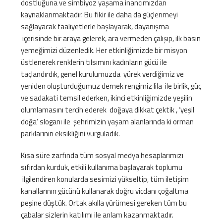
dostluğuna ve simbiyoz yaşama inancımızdan
kaynaklanmaktadır. Bu fikir ile daha da güçlenmeyi
sağlayacak faaliyetlerle başlayarak, dayanışma
içerisinde bir araya gelerek, ara vermeden çalışıp, ilk basın
yemeğimizi düzenledik. Her etkinliğimizde bir misyon
üstlenerek renklerin tılsımını kadınların gücü ile
taçlandırdık, genel kurulumuzda yürek verdiğimiz ve
yeniden oluşturduğumuz dernek rengimiz lila ile birlik, güç
ve sadakati temsil ederken, ikinci etkinliğimizde yeşilin
olumlamasını tercih ederek doğaya dikkat çektik , ‘yeşil
doğa’ sloganı ile şehrimizin yaşam alanlarında ki orman
parklarının eksikliğini vurguladık.
Kısa süre zarfında tüm sosyal medya hesaplarımızı
sıfırdan kurduk, etkili kullanıma başlayarak toplumu
ilgilendiren konularda sesimizi yükseltip, tüm iletişim
kanallarının gücünü kullanarak doğru vicdanı çoğaltma
peşine düştük. Ortak akılla yürümesi gereken tüm bu
çabalar sizlerin katılımı ile anlam kazanmaktadır.