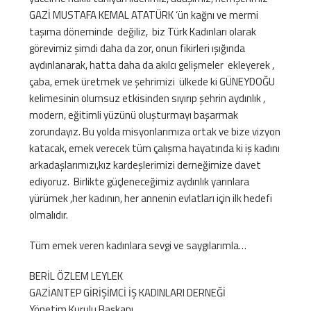
GAZİ MUSTAFA KEMAL ATATÜRK ‘ün kağnı ve mermi
taşıma döneminde değiliz, biz Türk Kadınları olarak
görevimiz şimdi daha da zor, onun fikirleri ışığında
aydınlanarak, hatta daha da akılcı gelişmeler ekleyerek ,
çaba, emek üretmek ve şehrimizi ülkede ki GÜNEYDOĞU
kelimesinin olumsuz etkisinden sıyırıp şehrin aydınlık ,
modern, eğitimli yüzünü oluşturmayı başarmak
zorundayız. Bu yolda misyonlarımıza ortak ve bize vizyon
katacak, emek verecek tüm çalışma hayatında ki iş kadını
arkadaşlarımızı,kız kardeşlerimizi derneğimize davet
ediyoruz. Birlikte güçleneceğimiz aydınlık yarınlara
yürümek ,her kadının, her annenin evlatları için ilk hedefi
olmalıdır.
Tüm emek veren kadınlara sevgi ve saygılarımla…
BERİL ÖZLEM LEYLEK
GAZİANTEP GİRİŞİMCİ İŞ KADINLARI DERNEĞİ
Yönetim Kurulu Başkanı