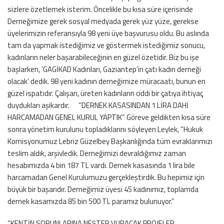
sizlere özetlemek isterim. Öncelikle bu kısa süre içerisinde
Derneğimize gerek sosyal medyada gerek yüz yüze, gerekse
üyelerimizin referansıyla 98 yeni üye başvurusu oldu. Bu aslında
tam da yapmak istediğimiz ve göstermek istediğimiz sonucu,
kadınların neler başarabileceğinin en güzel özetidir. Biz bu işe
başlarken, ‘GAGİKAD Kadınları, Gaziantep’in çatı kadın derneği
olacak’ dedik. 98 yeni kadının derneğimize müracaatı, bunun en
güzel ispatıdır. Çalışan, üreten kadınların ciddi bir çatıya ihtiyaç
duydukları aşikardır. “DERNEK KASASINDAN 1 LİRA DAHİ
HARCAMADAN GENEL KURUL YAPTIK” Göreve geldikten kısa süre
sonra yönetim kurulunu topladıklarını söyleyen Leylek, “Hukuk
Komisyonumuz Lebriz Güzelbey Başkanlığında tüm evraklarımızı
teslim aldık, arşivledik. Derneğimizi devraldığımız zaman
hesabımızda 4 bin 187 TL vardı. Dernek kasasında 1 lira bile
harcamadan Genel Kurulumuzu gerçekleştirdik. Bu hepimiz için
büyük bir başarıdır. Derneğimiz üyesi 45 kadınımız, toplamda
dernek kasamızda 85 bin 500 TL paramız bulunuyor.”
“KENTİN SORUNLARINA NEŞTER VURACAK PROJELER