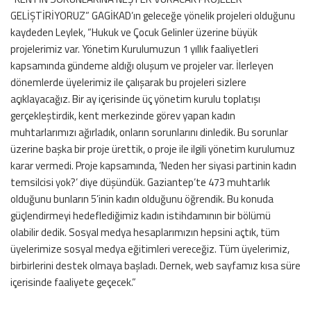
GELİŞTİRİYORUZ” GAGİKAD’ın geleceğe yönelik projeleri olduğunu
kaydeden Leylek, “Hukuk ve Çocuk Gelinler üzerine büyük
projelerimiz var. Yönetim Kurulumuzun 1 yıllık faaliyetleri
kapsamında gündeme aldığı oluşum ve projeler var. İlerleyen
dönemlerde üyelerimiz ile çalışarak bu projeleri sizlere
açıklayacağız. Bir ay içerisinde üç yönetim kurulu toplatışı
gerçekleştirdik, kent merkezinde görev yapan kadın
muhtarlarımızı ağırladık, onların sorunlarını dinledik. Bu sorunlar
üzerine başka bir proje ürettik, o proje ile ilgili yönetim kurulumuz
karar vermedi. Proje kapsamında, ‘Neden her siyasi partinin kadın
temsilcisi yok?’ diye düşündük. Gaziantep’te 473 muhtarlık
olduğunu bunların 5’inin kadın olduğunu öğrendik. Bu konuda
güçlendirmeyi hedeflediğimiz kadın istihdamının bir bölümü
olabilir dedik. Sosyal medya hesaplarımızın hepsini açtık, tüm
üyelerimize sosyal medya eğitimleri vereceğiz. Tüm üyelerimiz,
birbirlerini destek olmaya başladı. Dernek, web sayfamız kısa süre
içerisinde faaliyete geçecek.”