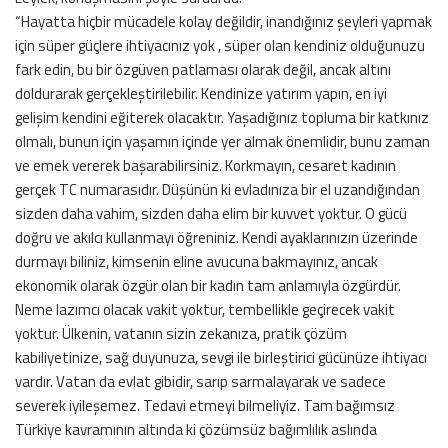
“Hayatta hiçbir mücadele kolay değildir, inandığınız şeyleri yapmak
için süper güçlere ihtiyacınız yok , süper olan kendiniz olduğunuzu
fark edin, bu bir özgüven patlaması olarak değil, ancak altını
doldurarak gerçekleştirilebilir. Kendinize yatırım yapın, en iyi
gelişim kendini eğiterek olacaktır. Yaşadığınız topluma bir katkınız
olmalı, bunun için yaşamın içinde yer almak önemlidir, bunu zaman
ve emek vererek başarabilirsiniz. Korkmayın, cesaret kadının
gerçek TC numarasıdır. Düşünün ki evladınıza bir el uzandığından
sizden daha vahim, sizden daha elim bir kuvvet yoktur. O gücü
doğru ve akılcı kullanmayı öğreniniz. Kendi ayaklarınızın üzerinde
durmayı biliniz, kimsenin eline avucuna bakmayınız, ancak
ekonomik olarak özgür olan bir kadın tam anlamıyla özgürdür.
Neme lazımcı olacak vakit yoktur, tembellikle geçirecek vakit
yoktur. Ülkenin, vatanın sizin zekanıza, pratik çözüm
kabiliyetinize, sağ duyunuza, sevgi ile birleştirici gücünüze ihtiyacı
vardır. Vatan da evlat gibidir, sarıp sarmalayarak ve sadece
severek iyileşemez. Tedavi etmeyi bilmeliyiz. Tam bağımsız
Türkiye kavramının altında ki çözümsüz bağımlılık aslında