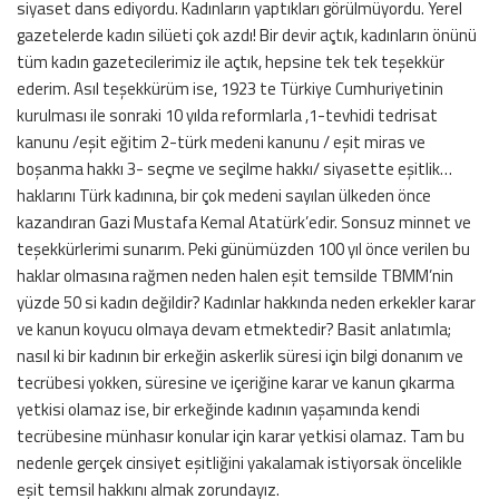
siyaset dans ediyordu. Kadınların yaptıkları görülmüyordu. Yerel
gazetelerde kadın silüeti çok azdı! Bir devir açtık, kadınların önünü
tüm kadın gazetecilerimiz ile açtık, hepsine tek tek teşekkür
ederim. Asıl teşekkürüm ise, 1923 te Türkiye Cumhuriyetinin
kurulması ile sonraki 10 yılda reformlarla ,1-tevhidi tedrisat
kanunu /eşit eğitim 2-türk medeni kanunu / eşit miras ve
boşanma hakkı 3- seçme ve seçilme hakkı/ siyasette eşitlik…
haklarını Türk kadınına, bir çok medeni sayılan ülkeden önce
kazandıran Gazi Mustafa Kemal Atatürk’edir. Sonsuz minnet ve
teşekkürlerimi sunarım. Peki günümüzden 100 yıl önce verilen bu
haklar olmasına rağmen neden halen eşit temsilde TBMM’nin
yüzde 50 si kadın değildir? Kadınlar hakkında neden erkekler karar
ve kanun koyucu olmaya devam etmektedir? Basit anlatımla;
nasıl ki bir kadının bir erkeğin askerlik süresi için bilgi donanım ve
tecrübesi yokken, süresine ve içeriğine karar ve kanun çıkarma
yetkisi olamaz ise, bir erkeğinde kadının yaşamında kendi
tecrübesine münhasır konular için karar yetkisi olamaz. Tam bu
nedenle gerçek cinsiyet eşitliğini yakalamak istiyorsak öncelikle
eşit temsil hakkını almak zorundayız.