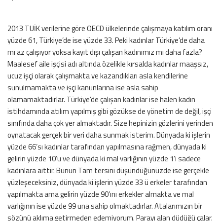
2013 TUİK verilerine göre OECD ülkelerinde çalışmaya katılım oranı
yüzde 61, Türkiye’de ise yüzde 33. Peki kadınlar Türkiye’de daha
mı az çalışıyor yoksa kayıt dışı çalışan kadınımız mı daha fazla?
Maalesef aile işçisi adı altında özelikle kırsalda kadınlar maaşsız,
ucuz işçi olarak çalışmakta ve kazandıkları asla kendilerine
sunulmamakta ve işçi kanunlarına ise asla sahip
olamamaktadırlar. Türkiye’de çalışan kadınlar ise halen kadın
istihdamında atılım yapılmış gibi gözükse de yönetim de değil, işçi
sınıfında daha çok yer almaktadır. Size hepinizin gözlerini yerinden
oynatacak gerçek bir veri daha sunmak isterim. Dünyada ki işlerin
yüzde 66’sı kadınlar tarafından yapılmasına rağmen, dünyada ki
gelirin yüzde 10’u ve dünyada ki mal varlığının yüzde 1’i sadece
kadınlara aittir. Bunun Tam tersini düşündüğünüzde ise gerçekle
yüzleşeceksiniz, dünyada ki işlerin yüzde 33 ü erkeler tarafından
yapılmakta ama gelirin yüzde 90’ını erkekler almakta ve mal
varlığının ise yüzde 99 una sahip olmaktadırlar. Atalarımızın bir
sözünü aklıma getirmeden edemiyorum. Parayı alan düdüğü çalar.