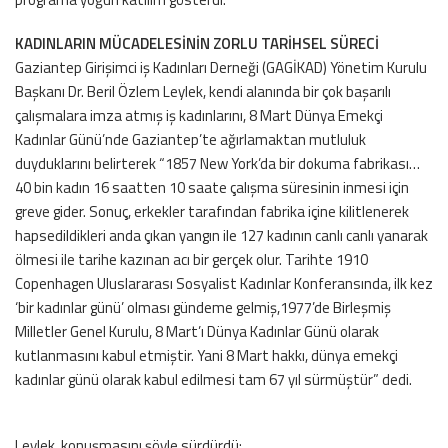
KADINLARIN MÜCADELESİNİN ZORLU TARİHSEL SÜRECİ
Gaziantep Girişimci iş Kadınları Derneği (GAGİKAD) Yönetim Kurulu
Başkanı Dr. Beril Özlem Leylek, kendi alanında bir çok başarılı
çalışmalara imza atmış iş kadınlarını, 8 Mart Dünya Emekçi
Kadınlar Günü’nde Gaziantep’te ağırlamaktan mutluluk
duyduklarını belirterek “1857 New York’da bir dokuma fabrikası…
40 bin kadın 16 saatten 10 saate çalışma süresinin inmesi için
greve gider. Sonuç, erkekler tarafından fabrika içine kilitlenerek
hapsedildikleri anda çıkan yangın ile 127 kadının canlı canlı yanarak
ölmesi ile tarihe kazınan acı bir gerçek olur. Tarihte 1910
Copenhagen Uluslararası Sosyalist Kadınlar Konferansında, ilk kez
‘bir kadınlar günü’ olması gündeme gelmiş,1977’de Birleşmiş
Milletler Genel Kurulu, 8 Mart’ı Dünya Kadınlar Günü olarak
kutlanmasını kabul etmiştir. Yani 8 Mart hakkı, dünya emekçi
kadınlar günü olarak kabul edilmesi tam 67 yıl sürmüştür” dedi.
Leylek, konuşmasını şöyle sürdürdü: