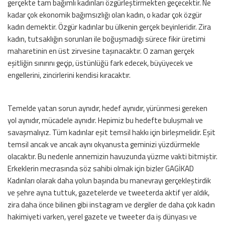
gerçekte tam bağımlı kadınları özgürleştirmekten geçecektir. Ne
kadar çok ekonomik bağımsızlığı olan kadın, o kadar çok özgür
kadın demektir. Özgür kadınlar bu ülkenin gerçek beyinleridir. Zira
kadın, tutsaklığın sorunları ile boğuşmadığı sürece fikir üretimi
maharetinin en üst zirvesine taşınacaktır. O zaman gerçek
eşitliğin sınırını geçip, üstünlüğü fark edecek, büyüyecek ve
engellerini, zincirlerini kendisi kıracaktır.
Temelde yatan sorun aynıdır, hedef aynıdır, yürünmesi gereken
yol aynıdır, mücadele aynıdır. Hepimiz bu hedefte buluşmalı ve
savaşmalıyız. Tüm kadınlar eşit temsil hakkı için birleşmelidir. Eşit
temsil ancak ve ancak aynı okyanusta geminizi yüzdürmekle
olacaktır. Bu nedenle annemizin havuzunda yüzme vakti bitmiştir.
Erkeklerin mecrasında söz sahibi olmak için bizler GAGİKAD
Kadınları olarak daha yolun başında bu manevrayı gerçekleştirdik
ve şehre ayna tuttuk, gazetelerde ve tweeterda aktif yer aldık,
zira daha önce bilinen gibi instagram ve dergiler de daha çok kadın
hakimiyeti varken, yerel gazete ve tweeter da iş dünyası ve