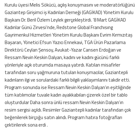
Kurulu üyesi Melis Sökücü, açılış konuşmasını ve moderatörlüğünü
Gaziantep Girişimci iş Kadınları Derneği (GAGİKAD) Yönetim Kurulu
Başkanı Dr. Beril Özlem Leylek gerçekleştirdi. ‘8 Mart GAGİKAD
Kadınlar Günü Zirvesi’nde, Redstone Global Franchısıng
Gayrimenkul Hizmetleri Yönetim Kurulu Başkanı Evrim Kırmızıtaş
Başaran, Yönetici Efsun Yazıcı Ennekavi, TGA Ürün Pazarlama
Direktörü Ceylan Şensoy, Avukat-Yazar Cansen Erdoğan ve
Ressam Nevin Keskin Dalyan, kadını ve kadını gücünü farklı
yönleriyle açık oturumda masaya yatırdı. Katılan misafirler
tarafından soru yağmuruna tutulan konuşmacılar, Gaziantepli
kadınların ilgi ve sorulardaki farklı bilgili yaklaşımlarını takdir etti.
Program sonunda ise Ressam Nevin Keskin Dalyan’ın eşitliğinde
tüm katılımcılar tuvale kadın ayakkabıları çizerek özel bir tablo
oluşturdular Daha sonra ünlü ressam Nevin Keskin Dalyan’ın
resim sergisi açıldı. Resimler Gaziantepli kadınlar tarafından çok
beğenilerek birçoğu satın alındı. Program hatıra fotoğrafları
çektirilerek sona erdi .