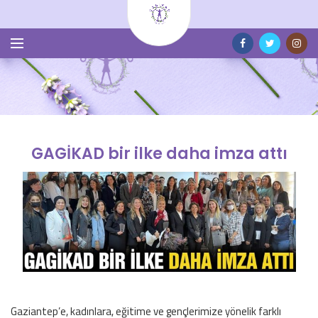
GAGİKAD bir ilke daha imza attı
Gaziantep’e, kadınlara, eğitime ve gençlerimize yönelik farklı