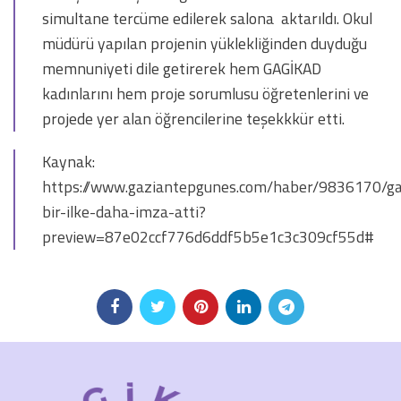
simultane tercüme edilerek salona aktarıldı. Okul
müdürü yapılan projenin yüklekliğinden duyduğu
memnuniyeti dile getirerek hem GAGİKAD
kadınlarını hem proje sorumlusu öğretenlerini ve
projede yer alan öğrencilerine teşekkkür etti.
Kaynak:
https://www.gaziantepgunes.com/haber/9836170/ga
bir-ilke-daha-imza-atti?
preview=87e02ccf776d6ddf5b5e1c3c309cf55d#