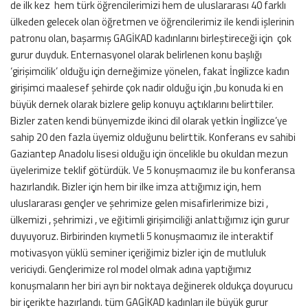
de ilk kez hem türk öğrencilerimizi hem de uluslararası 40 farklı
ülkeden gelecek olan öğretmen ve öğrencilerimiz ile kendi işlerinin
patronu olan, başarmış GAGİKAD kadınlarını birleştireceği için çok
gurur duyduk. Enternasyonel olarak belirlenen konu başlığı
‘girişimcilik’ olduğu için derneğimize yönelen, fakat İngilizce kadın
girişimci maalesef şehirde çok nadir olduğu için ,bu konuda ki en
büyük dernek olarak bizlere gelip konuyu açtıklarını belirttiler.
Bizler zaten kendi bünyemizde ikinci dil olarak yetkin İngilizce’ye
sahip 20 den fazla üyemiz olduğunu belirttik. Konferans ev sahibi
Gaziantep Anadolu lisesi olduğu için öncelikle bu okuldan mezun
üyelerimize teklif götürdük. Ve 5 konuşmacımız ile bu konferansa
hazırlandık. Bizler için hem bir ilke imza attığımız için, hem
uluslararası gençler ve şehrimize gelen misafirlerimize bizi ,
ülkemizi , şehrimizi , ve eğitimli girişimciliği anlattığımız için gurur
duyuyoruz. Birbirinden kıymetli 5 konuşmacımız ile interaktif
motivasyon yüklü seminer içeriğimiz bizler için de mutluluk
vericiydi. Gençlerimize rol model olmak adına yaptığımız
konuşmaların her biri ayrı bir noktaya değinerek oldukça doyurucu
bir içerikte hazırlandı. tüm GAGİKAD kadınları ile büyük gurur