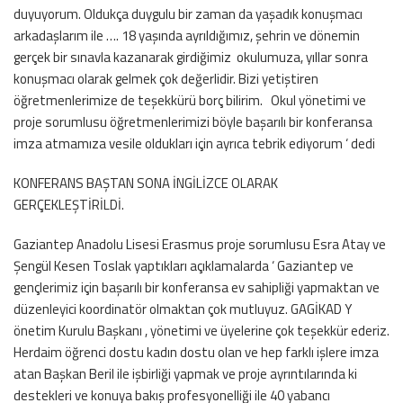
duyuyorum. Oldukça duygulu bir zaman da yaşadık konuşmacı
arkadaşlarım ile …. 18 yaşında ayrıldığımız, şehrin ve dönemin
gerçek bir sınavla kazanarak girdiğimiz okulumuza, yıllar sonra
konuşmacı olarak gelmek çok değerlidir. Bizi yetiştiren
öğretmenlerimize de teşekkürü borç bilirim. Okul yönetimi ve
proje sorumlusu öğretmenlerimizi böyle başarılı bir konferansa
imza atmamıza vesile oldukları için ayrıca tebrik ediyorum ‘ dedi
KONFERANS BAŞTAN SONA İNGİLİZCE OLARAK
GERÇEKLEŞTİRİLDİ.
Gaziantep Anadolu Lisesi Erasmus proje sorumlusu Esra Atay ve
Şengül Kesen Toslak yaptıkları açıklamalarda ‘ Gaziantep ve
gençlerimiz için başarılı bir konferansa ev sahipliği yapmaktan ve
düzenleyici koordinatör olmaktan çok mutluyuz. GAGİKAD Y
önetim Kurulu Başkanı , yönetimi ve üyelerine çok teşekkür ederiz.
Herdaim öğrenci dostu kadın dostu olan ve hep farklı işlere imza
atan Başkan Beril ile işbirliği yapmak ve proje ayrıntılarında ki
destekleri ve konuya bakış profesyonelliği ile 40 yabancı