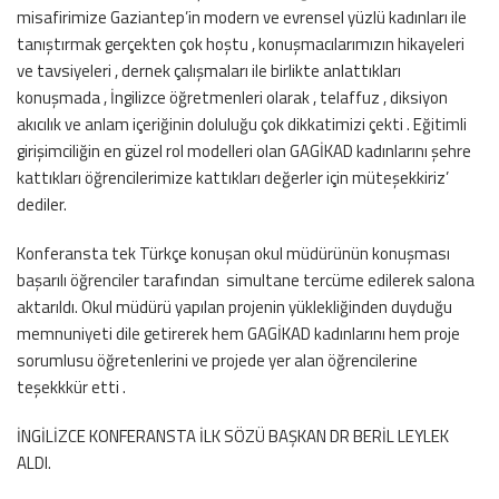
misafirimize Gaziantep’in modern ve evrensel yüzlü kadınları ile
tanıştırmak gerçekten çok hoştu , konuşmacılarımızın hikayeleri
ve tavsiyeleri , dernek çalışmaları ile birlikte anlattıkları
konuşmada , İngilizce öğretmenleri olarak , telaffuz , diksiyon
akıcılık ve anlam içeriğinin doluluğu çok dikkatimizi çekti . Eğitimli
girişimciliğin en güzel rol modelleri olan GAGİKAD kadınlarını şehre
kattıkları öğrencilerimize kattıkları değerler için müteşekkiriz’
dediler.
Konferansta tek Türkçe konuşan okul müdürünün konuşması
başarılı öğrenciler tarafından simultane tercüme edilerek salona
aktarıldı. Okul müdürü yapılan projenin yüklekliğinden duyduğu
memnuniyeti dile getirerek hem GAGİKAD kadınlarını hem proje
sorumlusu öğretenlerini ve projede yer alan öğrencilerine
teşekkkür etti .
İNGİLİZCE KONFERANSTA İLK SÖZÜ BAŞKAN DR BERİL LEYLEK
ALDI.