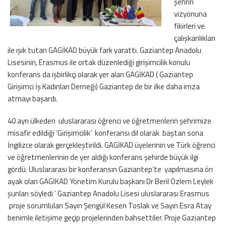
şehrin
vizyonuna
fikirleri ve
çalışkanlıkları
ile ışık tutan GAGİKAD büyük fark yarattı. Gaziantep Anadolu
Lisesinin, Erasmus ile ortak düzenlediği girişimcilik konulu
konferans da işbirlikçi olarak yer alan GAGİKAD ( Gaziantep
Girişimci İş Kadınları Derneği) Gaziantep de bir ilke daha imza
atmayı başardı.
40 ayrı ülkeden uluslararası öğrenci ve öğretmenlerin şehrimize
misafir edildiği ‘Girişimcilik’ konferansı dil olarak baştan sona
İngilizce olarak gerçekleştirildi. GAGİKAD üyelerinin ve Türk öğrenci
ve öğretmenlerinin de yer aldığı konferans şehirde büyük ilgi
gördü. Uluslararası bir konferansın Gaziantep’te yapılmasına ön
ayak olan GAGİKAD Yönetim Kurulu başkanı Dr Beril Özlem Leylek
şunları söyledi ‘ Gaziantep Anadolu Lisesi uluslararası Erasmus
proje sorumluları Sayın Şengül Kesen Toslak ve Sayın Esra Atay
benimle iletişime geçip projelerinden bahsettiler. Proje Gaziantep