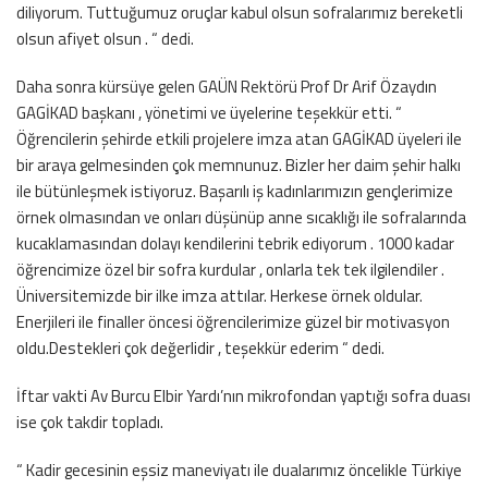
diliyorum. Tuttuğumuz oruçlar kabul olsun sofralarımız bereketli
olsun afiyet olsun . “ dedi.
Daha sonra kürsüye gelen GAÜN Rektörü Prof Dr Arif Özaydın
GAGİKAD başkanı , yönetimi ve üyelerine teşekkür etti. “
Öğrencilerin şehirde etkili projelere imza atan GAGİKAD üyeleri ile
bir araya gelmesinden çok memnunuz. Bizler her daim şehir halkı
ile bütünleşmek istiyoruz. Başarılı iş kadınlarımızın gençlerimize
örnek olmasından ve onları düşünüp anne sıcaklığı ile sofralarında
kucaklamasından dolayı kendilerini tebrik ediyorum . 1000 kadar
öğrencimize özel bir sofra kurdular , onlarla tek tek ilgilendiler .
Üniversitemizde bir ilke imza attılar. Herkese örnek oldular.
Enerjileri ile finaller öncesi öğrencilerimize güzel bir motivasyon
oldu.Destekleri çok değerlidir , teşekkür ederim “ dedi.
İftar vakti Av Burcu Elbir Yardı’nın mikrofondan yaptığı sofra duası
ise çok takdir topladı.
“ Kadir gecesinin eşsiz maneviyatı ile dualarımız öncelikle Türkiye