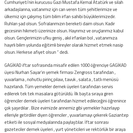
Cumhuriyeti’nin kurucusu Gazi Mustafa Kemal Atatürk ve silah
arkadaşlarına, vatanımız için can veren tüm şehitlerimize ve
ülkemiz için çalışmış tüm bilim irfan sahibi büyüklerimizedir.
Ruhları şad olsun. Sofralarımızın bereketi daim olsun. Kadir
gecesinin hikmeti üzerinize olsun. Hayrımız ve oruçlarımız kabul
olsun. Gençlerimizin ufku geniş , akıl irfanları bol , vatanımıza
hayırlı bilim yolunda eğitimli bireyler olarak hizmet etmek nasip
olsun. Herkese afiyet olsun “ dedi.
GAGİKAD iftar sofrasında misafir edilen 1000 öğrenciye GAGİKAD
üyesi Nurhan Sayar’ın yemek firması Zengross tarafından ,
yuvarlama , nohutlu pirinç pilavı, tavuk , salata , tatlı menüsü
hazırlandı. Tüm yemekler dernek üyeleri tarafından servis
edilerek tek tek masalara götürüldü. İlk başta sıraya giren
öğrenciler dernek üyeleri tarafından hizmet edileceğini öğrenince
çok şaşırdılar . Bize evimizde annemiz gibi yemekler hazırlayıp
elleriyle getirdiler diyen öğrenciler , yuvarlamayı çekerek Gaziantep
etiketi ile sosyal medyalarında paylaştılar. İftar sonrası
gazeteciler dernek üyeleri , yurt yöneticileri ve rektörlük bir araya