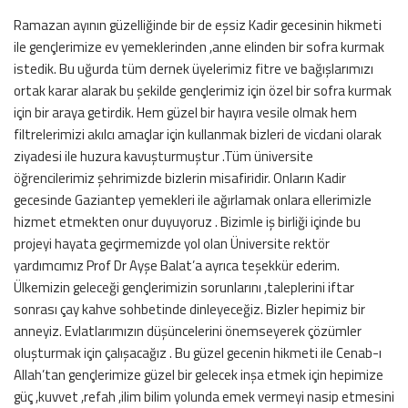
Ramazan ayının güzelliğinde bir de eşsiz Kadir gecesinin hikmeti
ile gençlerimize ev yemeklerinden ,anne elinden bir sofra kurmak
istedik. Bu uğurda tüm dernek üyelerimiz fitre ve bağışlarımızı
ortak karar alarak bu şekilde gençlerimiz için özel bir sofra kurmak
için bir araya getirdik. Hem güzel bir hayıra vesile olmak hem
filtrelerimizi akılcı amaçlar için kullanmak bizleri de vicdani olarak
ziyadesi ile huzura kavuşturmuştur .Tüm üniversite
öğrencilerimiz şehrimizde bizlerin misafiridir. Onların Kadir
gecesinde Gaziantep yemekleri ile ağırlamak onlara ellerimizle
hizmet etmekten onur duyuyoruz . Bizimle iş birliği içinde bu
projeyi hayata geçirmemizde yol olan Üniversite rektör
yardımcımız Prof Dr Ayşe Balat’a ayrıca teşekkür ederim.
Ülkemizin geleceği gençlerimizin sorunlarını ,taleplerini iftar
sonrası çay kahve sohbetinde dinleyeceğiz. Bizler hepimiz bir
anneyiz. Evlatlarımızın düşüncelerini önemseyerek çözümler
oluşturmak için çalışacağız . Bu güzel gecenin hikmeti ile Cenab-ı
Allah’tan gençlerimize güzel bir gelecek inşa etmek için hepimize
güç ,kuvvet ,refah ,ilim bilim yolunda emek vermeyi nasip etmesini