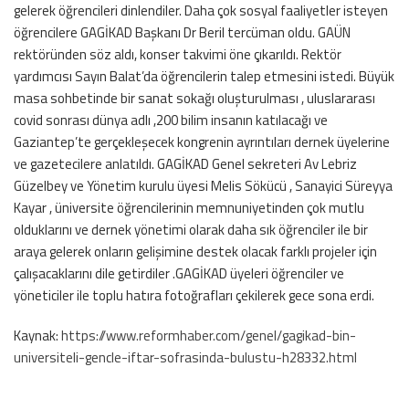
gelerek öğrencileri dinlendiler. Daha çok sosyal faaliyetler isteyen
öğrencilere GAGİKAD Başkanı Dr Beril tercüman oldu. GAÜN
rektöründen söz aldı, konser takvimi öne çıkarıldı. Rektör
yardımcısı Sayın Balat’da öğrencilerin talep etmesini istedi. Büyük
masa sohbetinde bir sanat sokağı oluşturulması , uluslararası
covid sonrası dünya adlı ,200 bilim insanın katılacağı ve
Gaziantep’te gerçekleşecek kongrenin ayrıntıları dernek üyelerine
ve gazetecilere anlatıldı. GAGİKAD Genel sekreteri Av Lebriz
Güzelbey ve Yönetim kurulu üyesi Melis Sökücü , Sanayici Süreyya
Kayar , üniversite öğrencilerinin memnuniyetinden çok mutlu
olduklarını ve dernek yönetimi olarak daha sık öğrenciler ile bir
araya gelerek onların gelişimine destek olacak farklı projeler için
çalışacaklarını dile getirdiler .GAGİKAD üyeleri öğrenciler ve
yöneticiler ile toplu hatıra fotoğrafları çekilerek gece sona erdi.
Kaynak:
https://www.reformhaber.com/genel/gagikad-bin-
universiteli-gencle-iftar-sofrasinda-bulustu-h28332.html