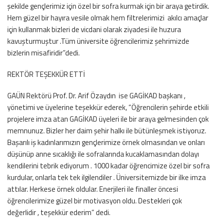
şekilde gençlerimiz için özel bir sofra kurmak için bir araya getirdik.
Hem güzel bir hayıra vesile olmak hem filtrelerimizi akılcı amaçlar
için kullanmak bizleri de vicdani olarak ziyadesi ile huzura
kavuşturmuştur .Tüm üniversite öğrencilerimiz şehrimizde
bizlerin misafiridir”dedi.
REKTÖR TEŞEKKÜR ETTİ
GAÜN Rektörü Prof. Dr. Arif Özaydın ise GAGİKAD başkanı ,
yönetimi ve üyelerine teşekkür ederek, “Öğrencilerin şehirde etkili
projelere imza atan GAGİKAD üyeleri ile bir araya gelmesinden çok
memnunuz. Bizler her daim şehir halkı ile bütünleşmek istiyoruz.
Başarılı iş kadınlarımızın gençlerimize örnek olmasından ve onları
düşünüp anne sıcaklığı ile sofralarında kucaklamasından dolayı
kendilerini tebrik ediyorum . 1000 kadar öğrencimize özel bir sofra
kurdular, onlarla tek tek ilgilendiler . Üniversitemizde bir ilke imza
attılar. Herkese örnek oldular. Enerjileri ile finaller öncesi
öğrencilerimize güzel bir motivasyon oldu. Destekleri çok
değerlidir , teşekkür ederim” dedi.