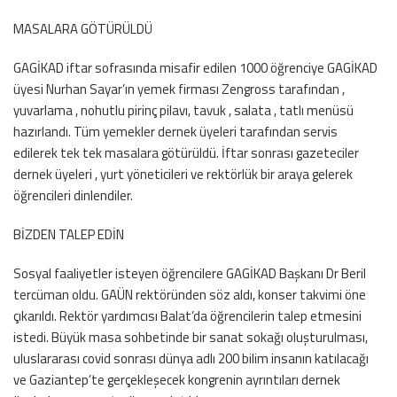
MASALARA GÖTÜRÜLDÜ
GAGİKAD iftar sofrasında misafir edilen 1000 öğrenciye GAGİKAD
üyesi Nurhan Sayar’ın yemek firması Zengross tarafından ,
yuvarlama , nohutlu pirinç pilavı, tavuk , salata , tatlı menüsü
hazırlandı. Tüm yemekler dernek üyeleri tarafından servis
edilerek tek tek masalara götürüldü. İftar sonrası gazeteciler
dernek üyeleri , yurt yöneticileri ve rektörlük bir araya gelerek
öğrencileri dinlendiler.
BİZDEN TALEP EDİN
Sosyal faaliyetler isteyen öğrencilere GAGİKAD Başkanı Dr Beril
tercüman oldu. GAÜN rektöründen söz aldı, konser takvimi öne
çıkarıldı. Rektör yardımcısı Balat’da öğrencilerin talep etmesini
istedi. Büyük masa sohbetinde bir sanat sokağı oluşturulması,
uluslararası covid sonrası dünya adlı 200 bilim insanın katılacağı
ve Gaziantep’te gerçekleşecek kongrenin ayrıntıları dernek