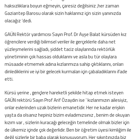
haksızlıklara boyun eğmeyin, çaresiz değilsiniz ,her zaman
Gaziantep Barosu olarak sizin haklarınız için sizin yanınızda
olacağız ‘dedi.
GAÜN Rektör yardımcısı Sayın Prof. Dr Ayşe Balat kürsüden kız
öğrencilere verdiği bilimsel veriler ile gerçeklerle daha net
yüzleşmelerini sağladı, şiddet taciz olaylarında rektörlük
yönetiminin çok hassas olduklarını ve asla bu tür olaylara
müsaade etmemek adına kızlarımıza sahip çıktıklarını, onları
dinlediklerini ve iyi bir gelecek kurmaları için çabaladıklarını ifade
etti.
Kürsü yerine , gençlere hareketli şekilde hitap etmek isteyen
GAÜN rektörü Sayın Prof Arif Özaydın ise ‘ kızlarımızın ailesiyiz,
onlar evlerinden uzak bizlerin emanetidir. Her ne kadar erişkin
yaşta da olsanız hepiniz bizim evladımızsınız , benim de okuyan
kızım var , sizlerin kuracağı geleceğin temelinde olmak bizler için
de ülkemiz içinde çok değerlidir. Ben bir öğretim üyesi kimliğim ile
değil sizlerle bir baba olarak konuşuyorum. Her sıkıntınızda biz