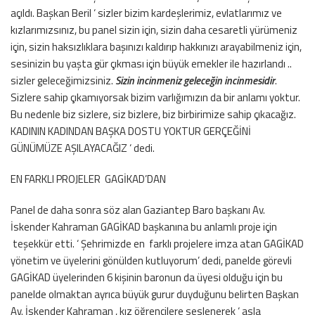
açıldı. Başkan Beril ‘ sizler bizim kardeşlerimiz, evlatlarımız ve
kızlarımızsınız, bu panel sizin için, sizin daha cesaretli yürümeniz
için, sizin haksızlıklara başınızı kaldırıp hakkınızı arayabilmeniz için,
sesinizin bu yaşta gür çıkması için büyük emekler ile hazırlandı ..
sizler geleceğimizsiniz.
Sizin incinmeniz geleceğin incinmesidir
.
Sizlere sahip çıkamıyorsak bizim varlığımızın da bir anlamı yoktur.
Bu nedenle biz sizlere, siz bizlere, biz birbirimize sahip çıkacağız.
KADININ KADINDAN BAŞKA DOSTU YOKTUR GERÇEĞİNİ
GÜNÜMÜZE AŞILAYACAĞIZ ‘ dedi.
EN FARKLI PROJELER GAGİKAD’DAN
Panel de daha sonra söz alan Gaziantep Baro başkanı Av.
İskender Kahraman GAGİKAD başkanına bu anlamlı proje için
teşekkür etti. ‘ Şehrimizde en farklı projelere imza atan GAGİKAD
yönetim ve üyelerini gönülden kutluyorum’ dedi, panelde görevli
GAGİKAD üyelerinden 6 kişinin baronun da üyesi olduğu için bu
panelde olmaktan ayrıca büyük gurur duyduğunu belirten Başkan
Av. İskender Kahraman , kız öğrencilere seslenerek ‘ asla