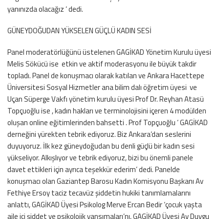
yanınızda olacağız ‘ dedi.
GÜNEYDOĞUDAN YÜKSELEN GÜÇLÜ KADIN SESİ
Panel moderatörlüğünü üstelenen GAGİKAD Yönetim Kurulu üyesi
Melis Sökücü ise etkin ve aktif moderasyonu ile büyük takdir
topladı. Panel de konuşmacı olarak katılan ve Ankara Hacettepe
Üniversitesi Sosyal Hizmetler ana bilim dalı öğretim üyesi ve
Uçan Süperge Vakfı yönetim kurulu üyesi Prof Dr. Reyhan Atasü
Topçuoğlu ise , kadın hakları ve terminolojisini içeren 4 modülden
oluşan online eğitimlerinden bahsetti . Prof Topçuoğlu ‘ GAGİKAD
derneğini yürekten tebrik ediyoruz. Biz Ankara’dan seslerini
duyuyoruz. İlk kez güneydoğudan bu denli güçlü bir kadın sesi
yükseliyor. Alkışlıyor ve tebrik ediyoruz, bizi bu önemli panele
davet ettikleri için ayrıca teşekkür ederim’ dedi. Panelde
konuşmacı olan Gaziantep Barosu Kadın Komisyonu Başkanı Av
Fethiye Ersoy taciz tecavüz şiddetin hukiki tanımlamalarını
anlattı, GAGİKAD Üyesi Psikolog Merve Ercan Bedir ‘çocuk yaşta
aile içi şiddet ve psikolojik yansımaları’nı, GAGİKAD Üyesi Av Duygu