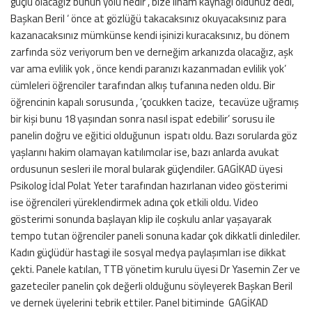
güçlü olacağız bunun yolu nedir , bize ilham kaynağı oldunuz dedi,
Başkan Beril ‘ önce at gözlüğü takacaksınız okuyacaksınız para
kazanacaksınız mümkünse kendi işinizi kuracaksınız, bu dönem
zarfında söz veriyorum ben ve derneğim arkanızda olacağız, aşk
var ama evlilik yok , önce kendi paranızı kazanmadan evlilik yok’
cümleleri öğrenciler tarafından alkış tufanına neden oldu. Bir
öğrencinin kapalı sorusunda , ‘çocukken tacize, tecavüze uğramış
bir kişi bunu 18 yaşından sonra nasıl ispat edebilir’ sorusu ile
panelin doğru ve eğitici olduğunun ispatı oldu. Bazı sorularda göz
yaşlarını hakim olamayan katılımcılar ise, bazı anlarda avukat
ordusunun sesleri ile moral bularak güçlendiler. GAGİKAD üyesi
Psikolog İclal Polat Yeter tarafından hazırlanan video gösterimi
ise öğrencileri yüreklendirmek adına çok etkili oldu. Video
gösterimi sonunda başlayan klip ile coşkulu anlar yaşayarak
tempo tutan öğrenciler paneli sonuna kadar çok dikkatli dinlediler.
Kadın güçlüdür hastagi ile sosyal medya paylaşımları ise dikkat
çekti. Panele katılan, TTB yönetim kurulu üyesi Dr Yasemin Zer ve
gazeteciler panelin çok değerli olduğunu söyleyerek Başkan Beril
ve dernek üyelerini tebrik ettiler. Panel bitiminde GAGİKAD