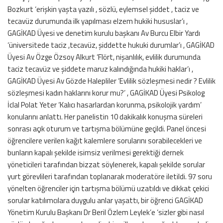
Bozkurt ‘erişkin yaşta yazılı , sözlü, eylemsel şiddet , taciz ve
tecavüz durumunda ilk yapılması elzem hukiki hususlar’ı ,
GAGİKAD Üyesi ve denetim kurulu başkanı Av Burcu Elbir Yardı
‘üniversitede taciz ,tecavüz, şiddette hukuki durumlar’ı , GAGİKAD
Üyesi Av Özge Özsoy Alkurt ‘Flört, nişanlılık, evlilik durumunda
taciz tecavüz ve şiddete maruz kalındığında hukiki haklar’ı ,
GAGİKAD Üyesi Av Gözde Halepliler ‘Evlilik sözleşmesi nedir ? Evlilik
sözleşmesi kadın haklarını korur mu?’ , GAGİKAD Üyesi Psikolog
İclal Polat Yeter ‘Kalıcı hasarlardan korunma, psikolojik yardım’
konularını anlattı. Her panelistin 10 dakikalık konuşma süreleri
sonrası açık oturum ve tartışma bölümüne geçildi. Panel öncesi
öğrencilere verilen kağıt kalemlere sorularını sorabilecekleri ve
bunların kapalı şekilde isimsiz verilmesi gerektiği dernek
yöneticileri tarafından bizzat söylenerek, kapalı şekilde sorular
yurt görevlileri tarafından toplanarak moderatöre iletildi. 97 soru
yönelten öğrenciler için tartışma bölümü uzatıldı ve dikkat çekici
sorular katılımcılara duygulu anlar yaşattı, bir öğrenci GAGİKAD
Yönetim Kurulu Başkanı Dr Beril Özlem Leylek’e ‘sizler gibi nasıl