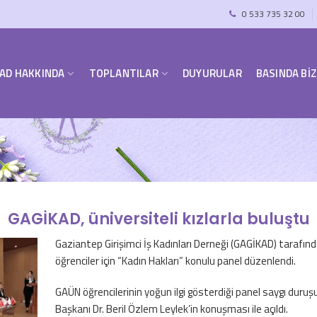
0 533 735 32 00
AD HAKKINDA
TOPLANTILAR
DUYURULAR
BASINDA BİZ
GAGİKAD, üniversiteli kızlarla buluştu
Gaziantep Girişimci İş Kadınları Derneği (GAGİKAD) tarafın
öğrenciler için “Kadın Hakları” konulu panel düzenlendi.
GAÜN öğrencilerinin yoğun ilgi gösterdiği panel saygı duru
Başkanı Dr. Beril Özlem Leylek’in konuşması ile açıldı.