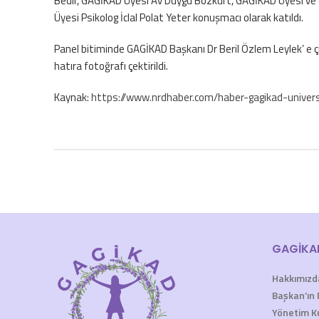
Bedir, GAGİKAD Üyesi Av Duygu Bozkurt, GAGİKAD Üyesi ve 
Üyesi Psikolog İclal Polat Yeter konuşmacı olarak katıldı.
Panel bitiminde GAGİKAD Başkanı Dr Beril Özlem Leylek’ e 
hatıra fotoğrafı çektirildi.
Kaynak:
https://www.nrdhaber.com/haber-gagikad-universi
GAGİKA
Hakkımızd
Başkan’ın 
Yönetim K