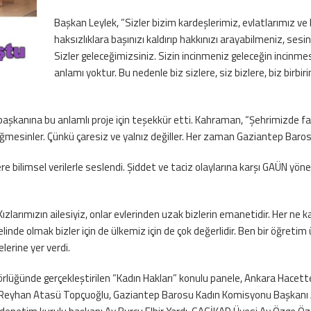
Başkan Leylek, ”Sizler bizim kardeşlerimiz, evlatlarımız ve 
haksızlıklara başınızı kaldırıp hakkınızı arayabilmeniz, sesi
Sizler geleceğimizsiniz. Sizin incinmeniz geleceğin incinmes
anlamı yoktur. Bu nedenle biz sizlere, siz bizlere, biz birb
kanına bu anlamlı proje için teşekkür etti. Kahraman, “Şehrimizde far
ğmesinler. Çünkü çaresiz ve yalnız değiller. Her zaman Gaziantep Barosu o
re bilimsel verilerle seslendi. Şiddet ve taciz olaylarına karşı GAÜN yöne
arımızın ailesiyiz, onlar evlerinden uzak bizlerin emanetidir. Her ne ka
nde olmak bizler için de ülkemiz için de çok değerlidir. Ben bir öğretim üy
lerine yer verdi.
üğünde gerçekleştirilen “Kadın Hakları” konulu panele, Ankara Hacette
. Reyhan Atasü Topçuoğlu, Gaziantep Barosu Kadın Komisyonu Başkanı A