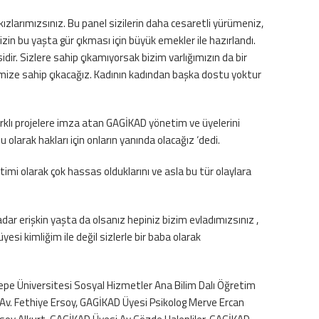
kızlarımızsınız. Bu panel sizilerin daha cesaretli yürümeniz,
nizin bu yaşta gür çıkması için büyük emekler ile hazırlandı.
idir. Sizlere sahip çıkamıyorsak bizim varlığımızın da bir
irimize sahip çıkacağız. Kadının kadından başka dostu yoktur
klı projelere imza atan GAGİKAD yönetim ve üyelerini
larak hakları için onların yanında olacağız ‘dedi.
timi olarak çok hassas olduklarını ve asla bu tür olaylara
dar erişkin yaşta da olsanız hepiniz bizim evladımızsınız ,
esi kimliğim ile değil sizlerle bir baba olarak
pe Üniversitesi Sosyal Hizmetler Ana Bilim Dalı Öğretim
v. Fethiye Ersoy, GAGİKAD Üyesi Psikolog Merve Ercan