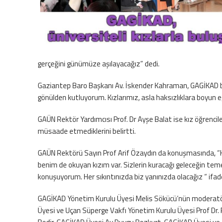
gerçeğini günümüze aşılayacağız” dedi.
Gaziantep Baro Başkanı Av. İskender Kahraman, GAGİKAD baş
gönülden kutluyorum. Kızlarımız, asla haksızlıklara boyun e
GAÜN Rektör Yardımcısı Prof. Dr Ayşe Balat ise kız öğrencile
müsaade etmediklerini belirtti.
GAÜN Rektörü Sayın Prof Arif Özaydın da konuşmasında, “Kızl
benim de okuyan kızım var. Sizlerin kuracağı geleceğin temeli
konuşuyorum. Her sıkıntınızda biz yanınızda olacağız “ ifade
GAGİKAD Yönetim Kurulu Üyesi Melis Sökücü’nün moderatörl
Üyesi ve Uçan Süperge Vakfı Yönetim Kurulu Üyesi Prof Dr