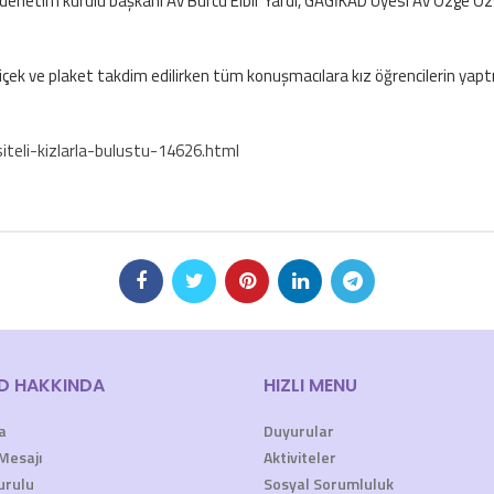
denetim kurulu başkanı Av Burcu Elbir Yardı, GAGİKAD Üyesi Av Özge Öz
çiçek ve plaket takdim edilirken tüm konuşmacılara kız öğrencilerin ya
teli-kizlarla-bulustu-14626.html
D HAKKINDA
HIZLI MENU
a
Duyurular
Mesajı
Aktiviteler
urulu
Sosyal Sorumluluk