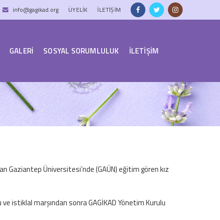
info@gagikad.org
ÜYELIK
İLETİŞİM
GALERİ
SOSYAL SORUMLULUK
İLETİŞİM
dan Gaziantep Üniversitesi’nde (GAÜN) eğitim gören kız
şu ve istiklal marşından sonra GAGİKAD Yönetim Kurulu