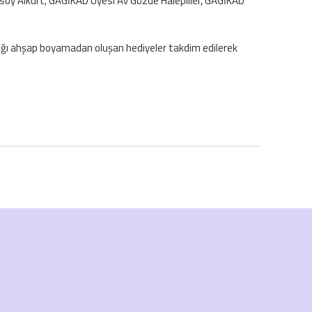
soy Alkurt, GAGİKAD Üyesi Av Gözde Halepliler, GAGİKAD
ptığı ahşap boyamadan oluşan hediyeler takdim edilerek