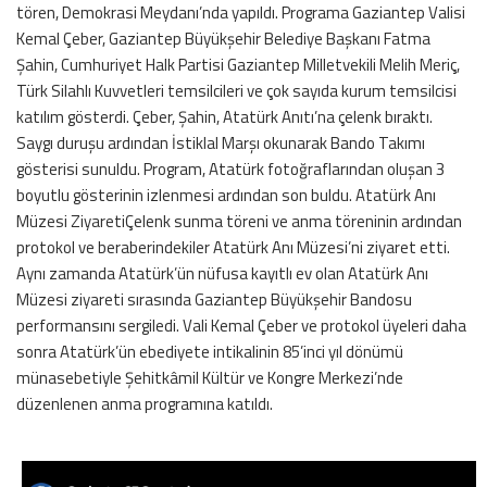
tören, Demokrasi Meydanı’nda yapıldı. Programa Gaziantep Valisi
Kemal Çeber, Gaziantep Büyükşehir Belediye Başkanı Fatma
Şahin, Cumhuriyet Halk Partisi Gaziantep Milletvekili Melih Meriç,
Türk Silahlı Kuvvetleri temsilcileri ve çok sayıda kurum temsilcisi
katılım gösterdi. Çeber, Şahin, Atatürk Anıtı’na çelenk bıraktı.
Saygı duruşu ardından İstiklal Marşı okunarak Bando Takımı
gösterisi sunuldu. Program, Atatürk fotoğraflarından oluşan 3
boyutlu gösterinin izlenmesi ardından son buldu. Atatürk Anı
Müzesi ZiyaretiÇelenk sunma töreni ve anma töreninin ardından
protokol ve beraberindekiler Atatürk Anı Müzesi’ni ziyaret etti.
Aynı zamanda Atatürk’ün nüfusa kayıtlı ev olan Atatürk Anı
Müzesi ziyareti sırasında Gaziantep Büyükşehir Bandosu
performansını sergiledi. Vali Kemal Çeber ve protokol üyeleri daha
sonra Atatürk’ün ebediyete intikalinin 85’inci yıl dönümü
münasebetiyle Şehitkâmil Kültür ve Kongre Merkezi’nde
düzenlenen anma programına katıldı.