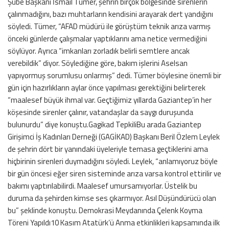
Şube Başkanı İsmail Tümer, şehrin birçok bölgesinde sirenlerin
çalınmadığını, bazı muhtarların kendisini arayarak dert yandığını
söyledi. Tümer, “AFAD müdürü ile görüştüm teknik arıza varmış
önceki günlerde çalışmalar yaptıklarını ama netice vermediğini
söylüyor. Ayrıca “imkanları zorladık belirli semtlere ancak
verebildik” diyor. Söylediğine göre, bakım işlerini Aselsan
yapıyormuş sorumlusu onlarmış” dedi. Tümer böylesine önemli bir
gün için hazırlıkların aylar önce yapılması gerektiğini belirterek
“maalesef büyük ihmal var. Geçtiğimiz yıllarda Gaziantep’in her
köşesinde sirenler çalınır, vatandaşlar da saygı duruşunda
bulunurdu” diye konuştu.Gagikad TepkiliBu arada Gaziantep
Girişimci İş Kadınları Derneği (GAGİKAD) Başkanı Beril Özlem Leylek
de şehrin dört bir yanındaki üyeleriyle temasa geçtiklerini ama
hiçbirinin sirenleri duymadığını söyledi. Leylek, “anlamıyoruz böyle
bir gün öncesi eğer siren sisteminde arıza varsa kontrol ettirilir ve
bakımı yaptırılabilirdi. Maalesef umursamıyorlar. Üstelik bu
duruma da şehirden kimse ses çıkarmıyor. Asıl Düşündürücü olan
bu” şeklinde konuştu. Demokrasi Meydanında Çelenk Koyma
Töreni Yapıldı10 Kasım Atatürk’ü Anma etkinlikleri kapsamında ilk