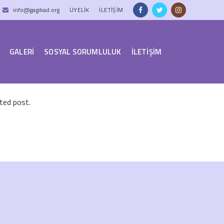
info@gagikad.org
ÜYELIK
İLETİŞİM
GALERİ
SOSYAL SORUMLULUK
İLETİŞİM
ated post.