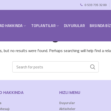
0 533 735 32 00
AD HAKKINDA
TOPLANTILAR
DUYURULAR
BASINDA BİZ
Nothing Found
, but no results were found. Perhaps searching will help find a rel
D HAKKINDA
HIZLI MENU
a
Duyurular
Mesajı
Aktiviteler