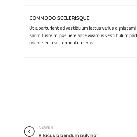
COMMODO SCELERISQUE.
Ut a parturient ad vestibulum lectus varius dignistami
sarim fusce mi pos uere ante vivamus vesti bulum par
urient sed a sit fermentum eros.
NEWER
A lacus bibendum pulvinar